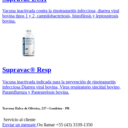
Vacuna inactivada contra la rinotraqueitis infecciosa, diarrea viral
bovina tipos 1 y 2, campilobacteriosis, histofilosis y leptospirosis
bovina.
Supravac® Resp
Vacuna inactivada indicada para la prevención de rinotraqueitis
infecciosa Diarrea viral bovina, Virus respiratorio sincitial bovino,
Parainfluenza y Pasteurelosis bovina.
Travessa Dalva de Oliveira, 237 • Londrina - PR
Servicio al cliente
Enviar un mensaje
Ou llamar +55 (43) 3339-1350